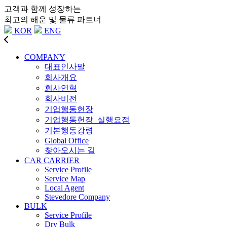
고객과 함께 성장하는
최고의 해운 및 물류 파트너
KOR
ENG
COMPANY
대표인사말
회사개요
회사연혁
회사비전
기업행동헌장
기업행동헌장_실행요점
기본행동강령
Global Office
찾아오시는 길
CAR CARRIER
Service Profile
Service Map
Local Agent
Stevedore Company
BULK
Service Profile
Dry Bulk