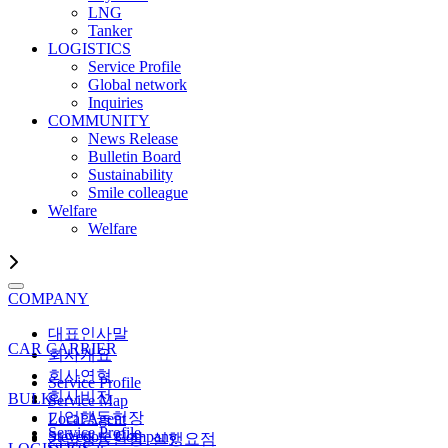
LNG
Tanker
LOGISTICS
Service Profile
Global network
Inquiries
COMMUNITY
News Release
Bulletin Board
Sustainability
Smile colleague
Welfare
Welfare
COMPANY
대표인사말
CAR CARRIER
회사개요
회사연혁
Service Profile
회사비전
BULK
Service Map
기업행동헌장
Local Agent
Service Profile
Stevedore Company
기업행동헌장_실행요점