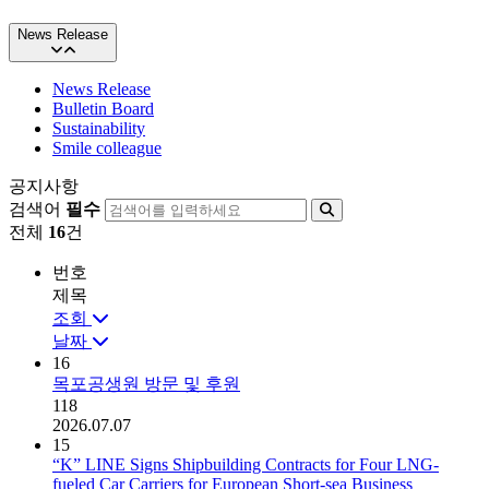
News Release
News Release
Bulletin Board
Sustainability
Smile colleague
공지사항
검색어
필수
전체
16
건
번호
제목
조회
날짜
16
목포공생원 방문 및 후원
118
2026.07.07
15
“K” LINE Signs Shipbuilding Contracts for Four LNG-
fueled Car Carriers for European Short-sea Business