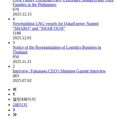
Families in the Philippines
670
2025.12.15
4
Newbuilding LNG vessels for QatarEnergy Named
“SHARQ” and “SHAR’OUH”
1188
2025.12.01
3
Notice of the Reorganization of Logistics Business in
Thailand
950
2025.11.21
2
Interview: Fukunaga CEO's Shipping Gazette Interview
463
2025.07.02
열린
1
페이지
2
페이지