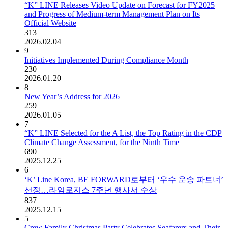
“K” LINE Releases Video Update on Forecast for FY2025
and Progress of Medium-term Management Plan on Its
Official Website
313
2026.02.04
9
Initiatives Implemented During Compliance Month
230
2026.01.20
8
New Year’s Address for 2026
259
2026.01.05
7
“K” LINE Selected for the A List, the Top Rating in the CDP
Climate Change Assessment, for the Ninth Time
690
2025.12.25
6
‘K’ Line Korea, BE FORWARD로부터 ‘우수 운송 파트너’
선정…라임로지스 7주년 행사서 수상
837
2025.12.15
5
Crew Family Christmas Party Celebrates Seafarers and Their