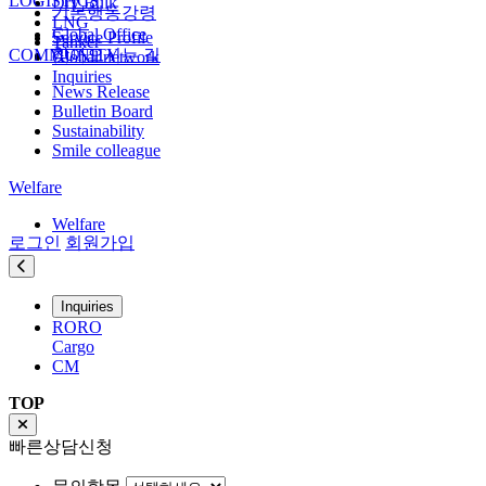
LOGISTICS
Dry Bulk
기본행동강령
LNG
Global Office
Service Profile
Tanker
COMMUNITY
찾아오시는 길
Global network
Inquiries
News Release
Bulletin Board
Sustainability
Smile colleague
Welfare
Welfare
로그인
회원가입
Inquiries
RORO
Cargo
CM
TOP
빠른상담신청