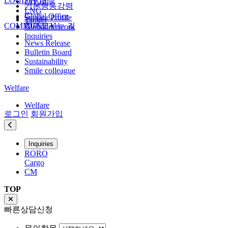
LOGISTICS
Dry Bulk
기본행동강령
LNG
Global Office
Service Profile
Tanker
COMMUNITY
찾아오시는 길
Global network
Inquiries
News Release
Bulletin Board
Sustainability
Smile colleague
Welfare
Welfare
로그인
회원가입
Inquiries
RORO
Cargo
CM
TOP
빠른상담신청