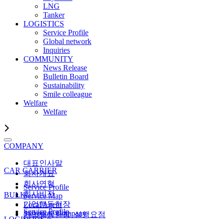
LNG
Tanker
LOGISTICS
Service Profile
Global network
Inquiries
COMMUNITY
News Release
Bulletin Board
Sustainability
Smile colleague
Welfare
Welfare
COMPANY
대표인사말
CAR CARRIER
회사개요
회사연혁
Service Profile
회사비전
BULK
Service Map
기업행동헌장
Local Agent
Service Profile
Stevedore Company
기업행동헌장_실행요점