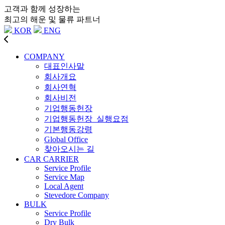
고객과 함께 성장하는
최고의 해운 및 물류 파트너
KOR
ENG
COMPANY
대표인사말
회사개요
회사연혁
회사비전
기업행동헌장
기업행동헌장_실행요점
기본행동강령
Global Office
찾아오시는 길
CAR CARRIER
Service Profile
Service Map
Local Agent
Stevedore Company
BULK
Service Profile
Dry Bulk